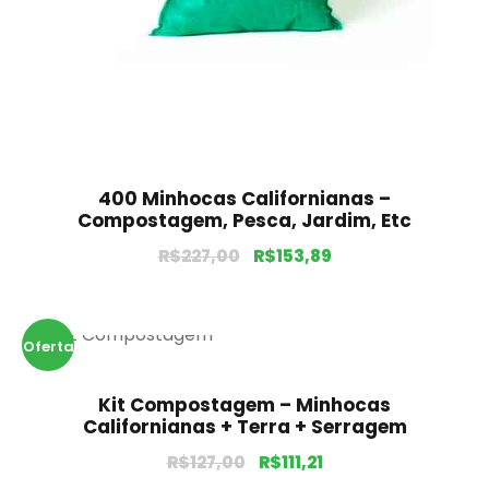
400 Minhocas Californianas –
Compostagem, Pesca, Jardim, Etc
R$
227,00
R$
153,89
Oferta
!
Kit Compostagem – Minhocas
Californianas + Terra + Serragem
R$
127,00
R$
111,21