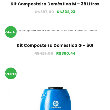
Kit Composteira Doméstica M – 39 Litros
R$
397,00
R$
332,23
Oferta
!
Kit Composteira Doméstica G – 60l
R$
427,00
R$
360,44
Oferta
!