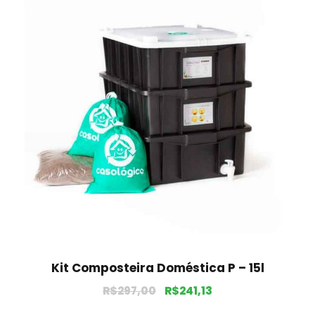
!
Kit Composteira Doméstica P – 15l
R$
297,00
R$
241,13