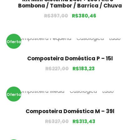
!
Bombona / Tambor / Barrica / Chuva
R$
397,00
R$
380,46
Oferta
!
Composteira Doméstica P – 15l
R$
227,00
R$
183,23
Oferta
!
Composteira Doméstica M – 39l
R$
327,00
R$
313,43