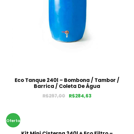
Eco Tanque 240l – Bombona / Tambor /
Barrica / Coleta De Água
R$
297,00
R$
284,63
Oferta
Kit Mini Cisterna 240l + Eco Filtro –