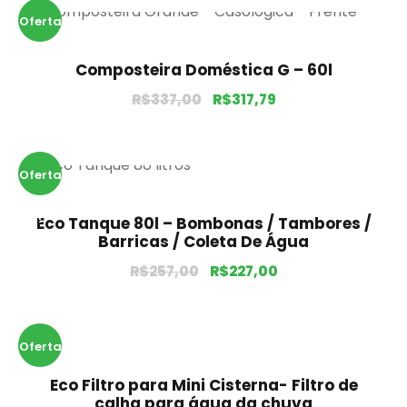
Oferta
!
Composteira Doméstica G – 60l
R$
337,00
R$
317,79
Oferta
!
Eco Tanque 80l – Bombonas / Tambores /
Barricas / Coleta De Água
R$
257,00
R$
227,00
Oferta
Eco Filtro para Mini Cisterna- Filtro de
!
calha para água da chuva