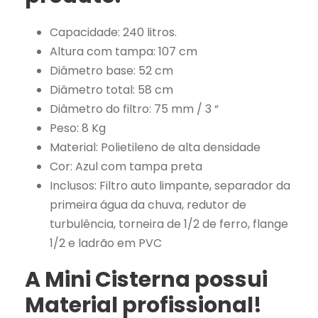
/
T
Capacidade: 240 litros.
a
Altura com tampa: 107 cm
m
Diâmetro base: 52 cm
b
Diâmetro total: 58 cm
o
Diâmetro do filtro: 75 mm / 3 “
r
Peso: 8 Kg
/
Material: Polietileno de alta densidade
B
Cor: Azul com tampa preta
a
Inclusos: Filtro auto limpante, separador da
r
primeira água da chuva, redutor de
r
turbulência, torneira de 1/2 de ferro, flange
i
1/2 e ladrão em PVC
c
A Mini Cisterna possui
a
/
Material profissional!
C