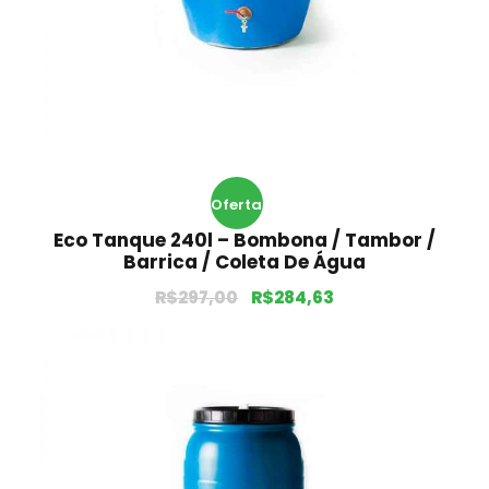
Oferta
Eco Tanque 240l – Bombona / Tambor /
!
Barrica / Coleta De Água
R$
297,00
R$
284,63