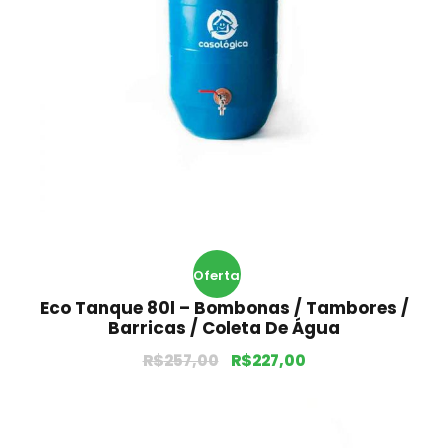
Oferta
Eco Tanque 80l – Bombonas / Tambores /
!
Barricas / Coleta De Água
R$
257,00
R$
227,00