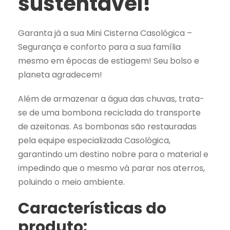
sustentável!
E
c
o
Garanta já a sua Mini Cisterna Casológica –
F
Segurança e conforto para a sua família
i
mesmo em épocas de estiagem! Seu bolso e
l
planeta agradecem!
t
r
Além de armazenar a água das chuvas, trata-
o
se de uma bombona reciclada do transporte
-
de azeitonas. As bombonas são restauradas
B
pela equipe especializada Casológica,
o
garantindo um destino nobre para o material e
m
impedindo que o mesmo vá parar nos aterros,
b
poluindo o meio ambiente.
o
Características do
n
produto:
a