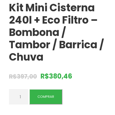
Kit Mini Cisterna
240l + Eco Filtro –
Bombona /
Tambor / Barrica /
Chuva
R$
380,46
R$
397,00
K
COMPRAR
i
t
M