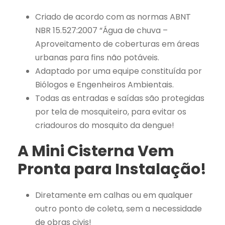
h
Criado de acordo com as normas ABNT
u
NBR 15.527:2007 “Água de chuva –
v
Aproveitamento de coberturas em áreas
a
urbanas para fins não potáveis.
q
Adaptado por uma equipe constituída por
u
Biólogos e Engenheiros Ambientais.
a
Todas as entradas e saídas são protegidas
n
por tela de mosquiteiro, para evitar os
t
criadouros do mosquito da dengue!
i
A Mini Cisterna Vem
d
a
Pronta para Instalação!
d
e
Diretamente em calhas ou em qualquer
outro ponto de coleta, sem a necessidade
de obras civis!