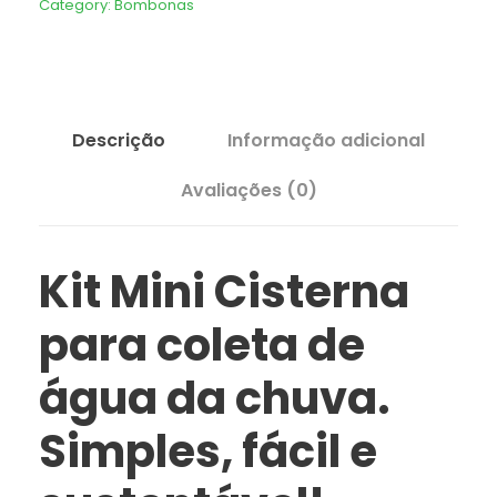
Category:
Bombonas
i
n
i
C
Descrição
Informação adicional
i
s
Avaliações (0)
t
e
r
Kit Mini Cisterna
n
a
para coleta de
2
água da chuva.
4
0
Simples, fácil e
l
+