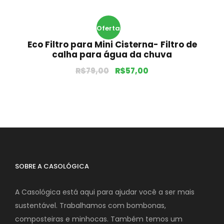
Oferta
Eco Filtro para Mini Cisterna- Filtro de
!
calha para água da chuva
R$
79,00
R$
57,00
SOBRE A CASOLÓGICA
A Casológica está aqui para ajudar você a ser mais
sustentável. Trabalhamos com bombonas,
composteiras e minhocas. Também temos um