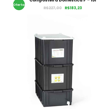
Composteira Doméstica P – 15l
Oferta
R$
227,00
R$
183,23
!