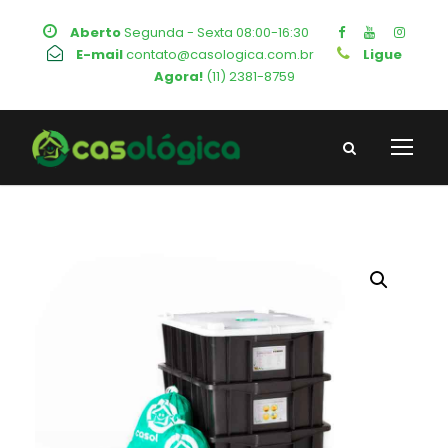
Aberto
Segunda - Sexta 08:00-16:30
E-mail
contato@casologica.com.br
Ligue
Agora!
(11) 2381-8759