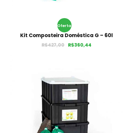
Oferta
Kit Composteira Doméstica G – 60l
!
R$
427,00
R$
360,44