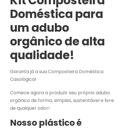
Kit Composteira
r
Doméstica para
a
D
um adubo
o
m
orgânico de alta
é
qualidade!
s
t
i
Garanta já a sua Composteira Doméstica
c
Casológica!
a
P
Comece agora a produzir seu próprio adubo
-
orgânico de forma, simples, sustentável e livre
1
de qualquer odor!
5
Nosso plástico é
l