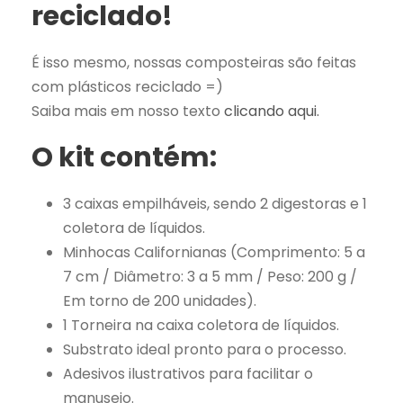
q
reciclado!
u
a
É isso mesmo, nossas composteiras são feitas
n
com plásticos reciclado =)
t
Saiba mais em nosso texto
clicando aqui.
i
d
O kit contém:
a
d
3 caixas empilháveis, sendo 2 digestoras e 1
e
coletora de líquidos.
Minhocas Californianas (Comprimento: 5 a
7 cm / Diâmetro: 3 a 5 mm / Peso: 200 g /
Em torno de 200 unidades).
1 Torneira na caixa coletora de líquidos.
Substrato ideal pronto para o processo.
Adesivos ilustrativos para facilitar o
manuseio.