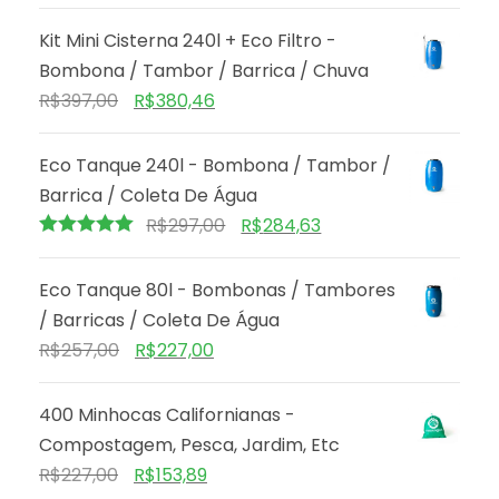
Kit Mini Cisterna 240l + Eco Filtro -
Bombona / Tambor / Barrica / Chuva
R$
397,00
R$
380,46
Eco Tanque 240l - Bombona / Tambor /
Barrica / Coleta De Água
R$
297,00
R$
284,63
Avaliação
5.00
de 5
Eco Tanque 80l - Bombonas / Tambores
/ Barricas / Coleta De Água
R$
257,00
R$
227,00
400 Minhocas Californianas -
Compostagem, Pesca, Jardim, Etc
R$
227,00
R$
153,89