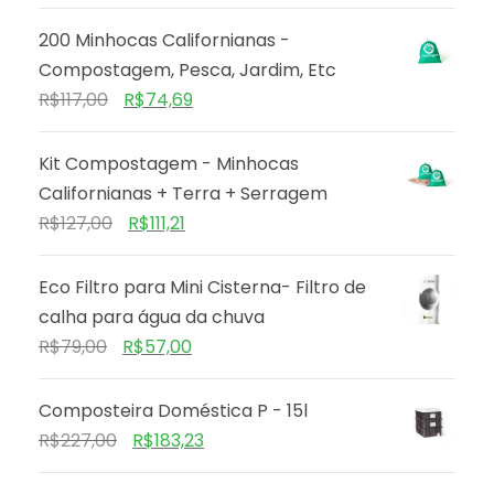
200 Minhocas Californianas -
Compostagem, Pesca, Jardim, Etc
R$
117,00
R$
74,69
Kit Compostagem - Minhocas
Californianas + Terra + Serragem
R$
127,00
R$
111,21
Eco Filtro para Mini Cisterna- Filtro de
calha para água da chuva
R$
79,00
R$
57,00
Composteira Doméstica P - 15l
R$
227,00
R$
183,23