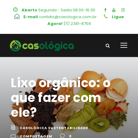
Aberto
Segunda - Sexta 08:00-16:30
E-mail
contato@casologica.com.br
Ligue
Agora!
(11) 2381-8759
Lixo orgânico: o
que fazer com
ele?
CASOLÓGICA SUSTENTABILIDADE
COMPOSTAGEM
0